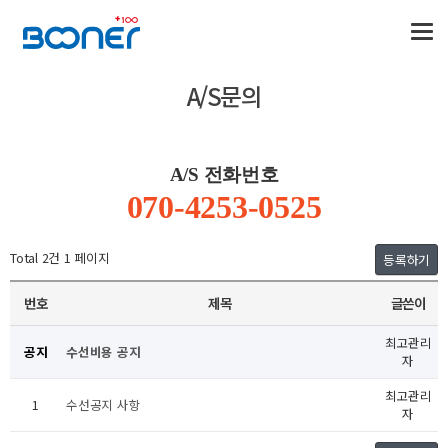
A/S문의
A/S 전화번호
070-4253-0525
Total 2건
1 페이지
등록하기
번호
제목
글쓴이
최고관리
공지
수선비용 공지
자
최고관리
1
수선공지 사항
자